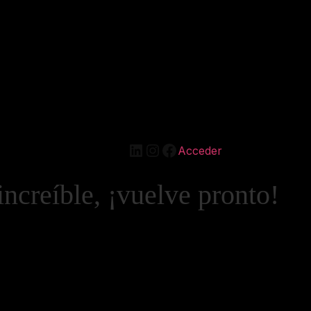
LinkedIn
Instagram
Facebook
Acceder
increíble, ¡vuelve pronto!